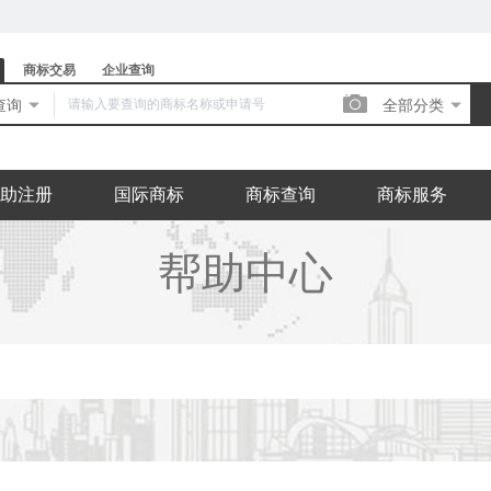
商标交易
企业查询

查询

全部分类

助注册
国际商标
商标查询
商标服务
帮助中心